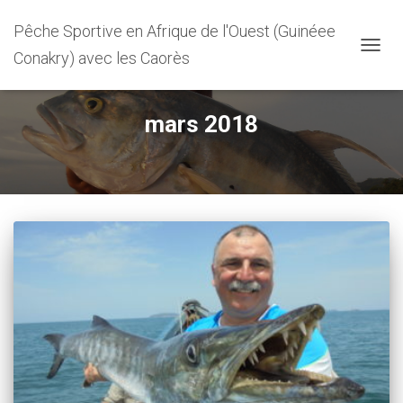
Pêche Sportive en Afrique de l'Ouest (Guinéee
Conakry) avec les Caorès
DÉPLI
LA
NAVIG
mars 2018