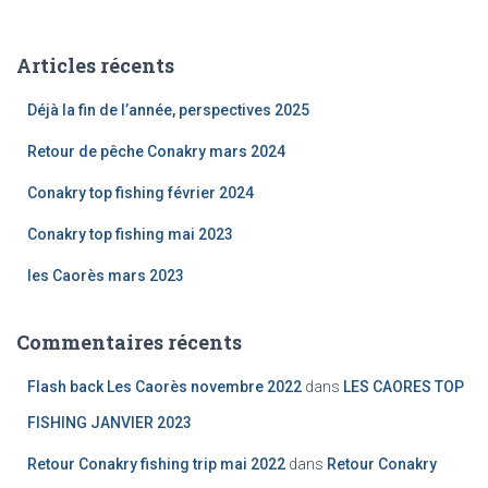
h
e
Articles récents
r
c
Déjà la fin de l’année, perspectives 2025
h
e
Retour de pêche Conakry mars 2024
r
Conakry top fishing février 2024
:
Conakry top fishing mai 2023
les Caorès mars 2023
Commentaires récents
Flash back Les Caorès novembre 2022
dans
LES CAORES TOP
FISHING JANVIER 2023
Retour Conakry fishing trip mai 2022
dans
Retour Conakry