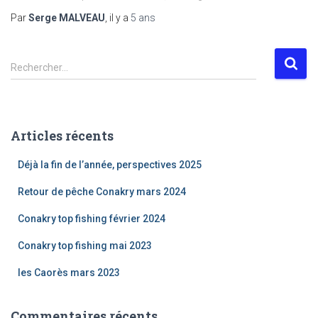
Par
Serge MALVEAU
, il y a
5 ans
R
Rechercher…
e
c
h
e
Articles récents
r
c
Déjà la fin de l’année, perspectives 2025
h
e
Retour de pêche Conakry mars 2024
r
Conakry top fishing février 2024
:
Conakry top fishing mai 2023
les Caorès mars 2023
Commentaires récents