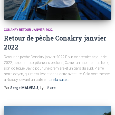
CONAKRY RETOUR JANVIER 2022
Retour de pêche Conakry janvier
2022
Retour de pêche Conakry janvier 2022 Pour ce premier séjour de
2022, ce sont deux pêcheurs bretons, Xavier un habituer des lieux,
son collègue David pour une première et un gars du sud, Pierre,
notre doyen, qui me suivront dans cette aventure. Cela commence
à Roissy, devant un café en
Lire la suite…
Par
Serge MALVEAU
, il y a
5 ans