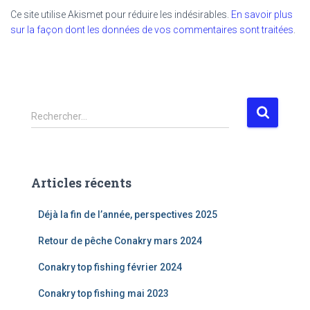
Ce site utilise Akismet pour réduire les indésirables.
En savoir plus
sur la façon dont les données de vos commentaires sont traitées
.
R
Rechercher…
e
c
h
e
Articles récents
r
c
Déjà la fin de l’année, perspectives 2025
h
e
Retour de pêche Conakry mars 2024
r
Conakry top fishing février 2024
:
Conakry top fishing mai 2023