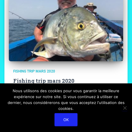
FISHING TRIP MARS 2020
Fishing trip mars 2020
Nous utilisons des cookies pour vous garantir la meilleure
Retour de séjour n° 116 : Fishing trip mars 2020 Rendez
expérience sur notre site. Si vous continuez à utiliser ce
vous à l’aéroport Je retrouve Alain à Roissy, ensemble,
dernier, nous considérerons que vous acceptez l'utilisation des
nous effectuons les formalités, Frank et José sont partis
cookies.
de Bordeaux et nous rejoindront en
Lire la suite…
OK