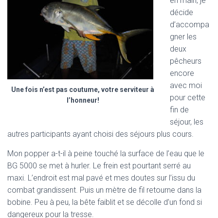
en main, je
décide
d’accompa
gner les
deux
pêcheurs
encore
avec moi
Une fois n’est pas coutume, votre serviteur à
pour cette
l’honneur!
fin de
séjour, les
autres participants ayant choisi des séjours plus cours.
Mon popper a-t-il à peine touché la surface de l’eau que le
BG 5000 se met à hurler. Le frein est pourtant serré au
maxi. L’endroit est mal pavé et mes doutes sur l’issu du
combat grandissent. Puis un mètre de fil retourne dans la
bobine. Peu à peu, la bête faiblit et se décolle d’un fond si
dangereux pour la tresse.