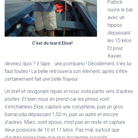
Patrick
ouvre le bal
avec un
hippos
dépassant
les 10 kilos.
C’est du lourd Elise!
Et pour
Xavier,
devinez quoi ? Il tape… une pompano ! Décidément, il les lui
faut toutes ! La belle retrouvera son élément, après s’être
certainement fait une belle frayeur.
Un bref et revigorant repas et nous voilà partis vers d’autres
postes. Et bien nous en prend car les prises vont
s’enchaînées.Elise capture une coryphène, puis un gros
barracuda dépassant 1,50 m, puis un autre et encore
d’autres. Marc, sont époux, n’est pas en reste et capture
deux poissons de 10 et 11 kilos. Pas mal, surtout que
d’autres prises bien que plus modestes suivront.