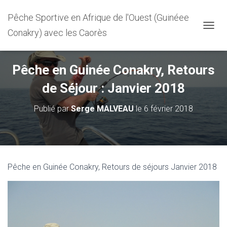
Pêche Sportive en Afrique de l'Ouest (Guinéee
Conakry) avec les Caorès
D
É
P
L
Pêche en Guinée Conakry, Retours
I
E
de Séjour : Janvier 2018
R
L
Publié par
Serge MALVEAU
le
6 février 2018
A
N
A
V
I
G
Pêche en Guinée Conakry, Retours de séjours Janvier 2018
A
T
I
O
N