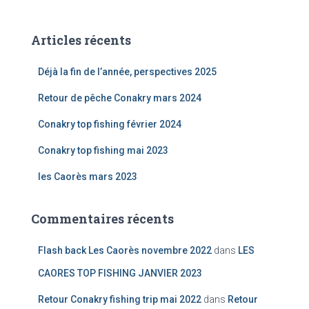
h
e
Articles récents
r
c
Déjà la fin de l’année, perspectives 2025
h
e
Retour de pêche Conakry mars 2024
r
Conakry top fishing février 2024
:
Conakry top fishing mai 2023
les Caorès mars 2023
Commentaires récents
Flash back Les Caorès novembre 2022
dans
LES
CAORES TOP FISHING JANVIER 2023
Retour Conakry fishing trip mai 2022
dans
Retour