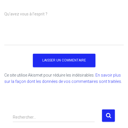
Qu’avez vous à l’esprit ?
Ce site utilise Akismet pour réduire les indésirables.
En savoir plus
sur la façon dont les données de vos commentaires sont traitées
.
R
Rechercher…
e
c