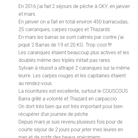
En 2016 j’ai fait 2 séjours de pêche à CKY; en janvier
et mars.
En janvier on a fait en total environ 450 barracudas,
25 carranques, carpes rouges et Thazards.
En mars les barras se sont calmés par contre j’ai
piqué 2 Barras de 19 et 20 KG. Trop cool !!!!
Les caranques étaient beaucoup plus actives et les
doublés même des triplés n’était pas rares.
Sylvain à réussit a attrapé 2 caranques sur la même
leurre. Les carpes rouges et les capitaines étaient
au rendez-vous.
La nourritures est excellente, surtout le COUSCOUS.
Barra grillé a volonté et Thazard en carpaccio .
On dort très bien qui est très important pour bien
récupérer d’un journée de pêche.
Depuis mars je suis revenu plusieurs fois pour de
courte séjour de 2 jours pour jeter mes leures en
mer et de sortir des beaux spécimens.