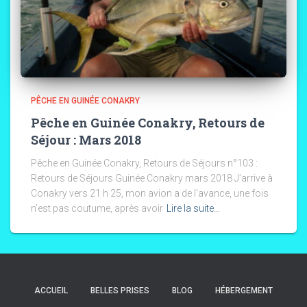
PÊCHE EN GUINÉE CONAKRY
Pêche en Guinée Conakry, Retours de
Séjour : Mars 2018
Pêche en Guinée Conakry, Retours de Séjours n°103 :
Retours de Séjours Guinée Conakry mars 2018 J’arrive à
Conakry vers 21 h 25, mon avion a de l’avance, une fois
n’est pas coutume, après avoir
Lire la suite…
ACCUEIL
BELLES PRISES
BLOG
HÉBERGEMENT