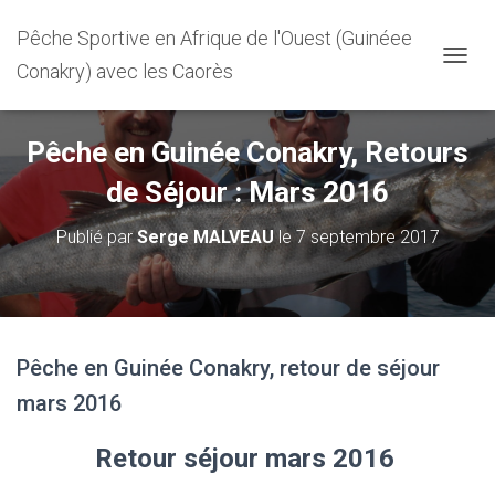
Pêche Sportive en Afrique de l'Ouest (Guinéee
Conakry) avec les Caorès
D
É
P
L
Pêche en Guinée Conakry, Retours
I
E
de Séjour : Mars 2016
R
L
Publié par
Serge MALVEAU
le
7 septembre 2017
A
N
A
V
I
G
Pêche en Guinée Conakry, retour de séjour
A
T
mars 2016
I
O
N
Retour séjour mars 2016