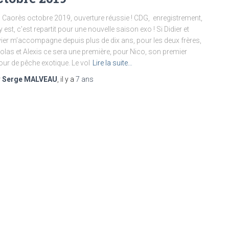
 Caorès octobre 2019, ouverture réussie ! CDG, enregistrement,
y est, c’est repartit pour une nouvelle saison exo ! Si Didier et
vier m’accompagne depuis plus de dix ans, pour les deux frères,
olas et Alexis ce sera une première, pour Nico, son premier
our de pêche exotique. Le vol
Lire la suite…
r
Serge MALVEAU
, il y a
7 ans