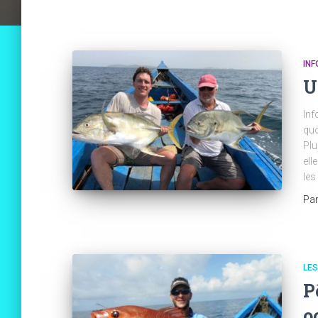
INF
U
Inf
quo
Plu
ell
les
Pa
LE
P
o