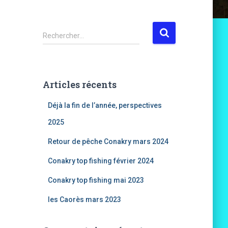
R
Rechercher…
e
c
h
e
Articles récents
r
c
Déjà la fin de l’année, perspectives
h
e
2025
r
Retour de pêche Conakry mars 2024
:
Conakry top fishing février 2024
Conakry top fishing mai 2023
les Caorès mars 2023