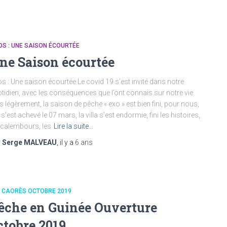
OS : UNE SAISON ÉCOURTÉE
ne Saison écourtée
os : Une saison écourtée Le covid 19 s’est invité dans notre
tidien, avec les conséquences que l’ont connais sur notre vie.
s légèrement, la saison de pêche « exo » est bien fini, pour nous,
e s’est achevé le 07 mars, la villa s’est endormie, fini les histoires,
 calembours, les
Lire la suite…
r
Serge MALVEAU
, il y a
6 ans
S CAORÈS OCTOBRE 2019
êche en Guinée Ouverture
ctobre 2019