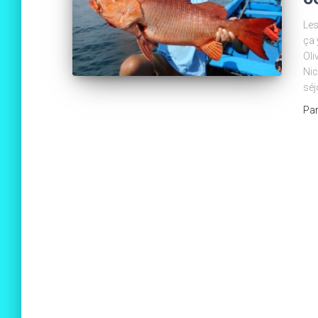
Les
ça 
Oli
Nic
séj
Pa